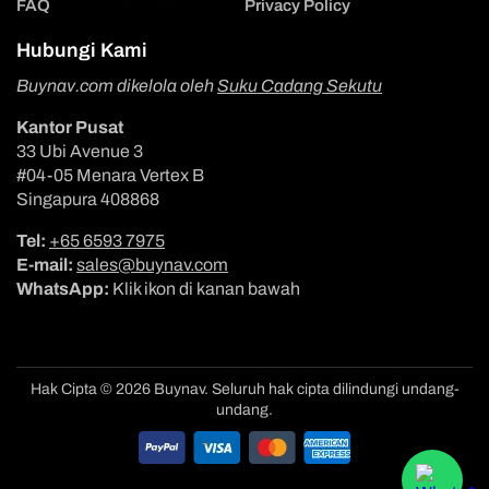
FAQ
Privacy Policy
Hubungi Kami
Buynav.com dikelola oleh
Suku Cadang Sekutu
Kantor Pusat
33 Ubi Avenue 3
#04-05 Menara Vertex B
Singapura 408868
Tel:
+65 6593 7975
E-mail:
sales@buynav.com
WhatsApp:
Klik ikon di kanan bawah
Hak Cipta © 2026 Buynav. Seluruh hak cipta dilindungi undang-
undang.
Metode
pembayaran