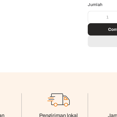
Jumlah
Cont
an
Pengiriman lokal
Jam