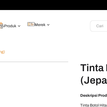
Merek
Produk
Cari
ng)
Tinta
(Jepa
Deskripsi Pro
Tinta Botol Hi