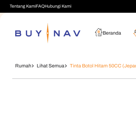
Langsung
Tentang Kami
FAQ
Hubungi Kami
Ke Konten
Beranda
Rumah
Lihat Semua
Tinta Botol Hitam 50CC (Jepa
Langsung
Ke
Informasi
Produk