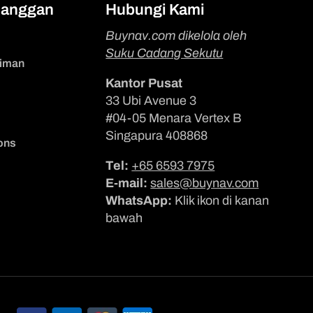
langgan
Hubungi Kami
Buynav.com dikelola oleh
Suku Cadang Sekutu
riman
Kantor Pusat
33 Ubi Avenue 3
#04-05 Menara Vertex B
Singapura 408868
ons
Tel:
+65 6593 7975
E-mail:
sales@buynav.com
WhatsApp:
Klik ikon di kanan
bawah