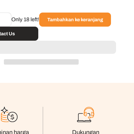
Only 18 left!
Tambahkan ke keranjang
act Us
inan harga
Dukungan