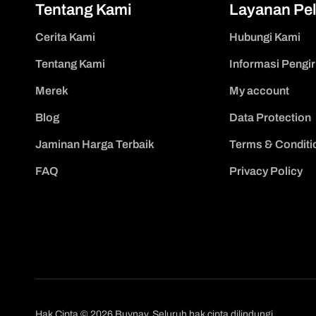
Tentang Kami
Layanan Pe
Cerita Kami
Hubungi Kami
Tentang Kami
Informasi Pengi
Merek
My account
Blog
Data Protection
Jaminan Harga Terbaik
Terms & Conditi
FAQ
Privacy Policy
Hak Cipta © 2026 Buynav. Seluruh hak cipta dilindungi