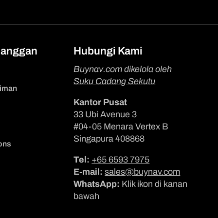
langgan
Hubungi Kami
Buynav.com dikelola oleh
Suku Cadang Sekutu
riman
Kantor Pusat
33 Ubi Avenue 3
#04-05 Menara Vertex B
Singapura 408868
ons
Tel:
+65 6593 7975
E-mail:
sales@buynav.com
WhatsApp:
Klik ikon di kanan
bawah