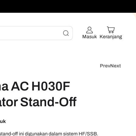
Masuk
Keranjang
Prev
Next
na AC H030F
ator Stand-Off
duk
n stand-off ini digunakan dalam sistem HF/SSB.