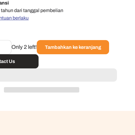
ansi
 tahun dari tanggal pembelian
ntuan berlaku
Only 2 left!
Tambahkan ke keranjang
act Us