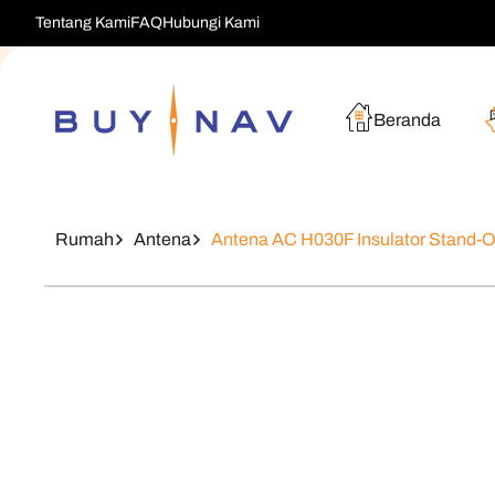
Langsung
Tentang Kami
FAQ
Hubungi Kami
Ke Konten
Beranda
Rumah
Antena
Antena AC H030F Insulator Stand-O
Langsung
Ke
Informasi
Produk