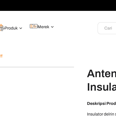
Merek
Produk
Cari
ff
Ante
Insul
Deskripsi Pro
Insulator delri