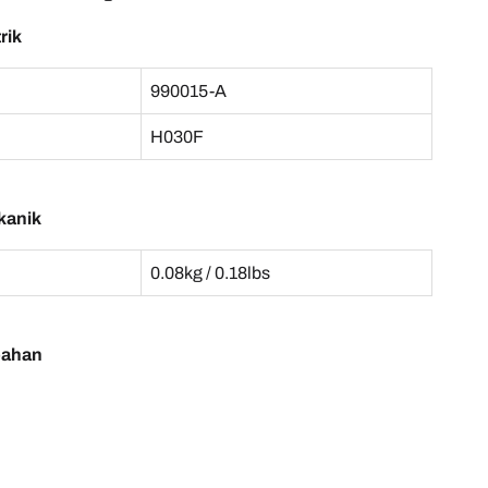
rik
990015-A
H030F
kanik
0.08kg / 0.18lbs
bahan