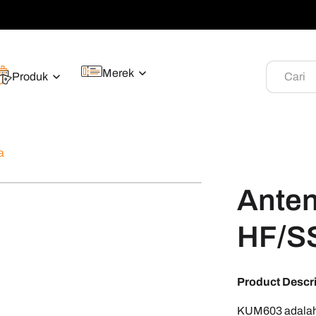
Merek
Produk
Cari
a
Ante
HF/S
Product Descr
KUM603 adalah 