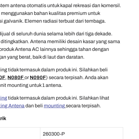
stem antena otomatis untuk kapal rekreasi dan komersil.
 menggunakan bahan kualitas premium untuk
 galvanik. Elemen radiasi terbuat dari tembaga.
jual di seluruh dunia selama lebih dari tiga dekade.
s ditingkatkan. Antena memiliki desain kasar yang sama
roduk Antena AC lainnya sehingga tahan dengan
an yang berat, baik di laut dan daratan.
ng tidak termasuk dalam produk ini. Silahkan beli
0F
,
N080F
or
N090F
) secara terpisah. Anda akan
it mounting untuk 1 antena.
ing
tidak termasuk dalam produk ini. Silahkan lihat
ing Antena
dan beli
mounting
secara terpisah.
rik
260300-P