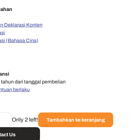
bahan
an Deklarasi Konten
asi
asi (Bahasa Cina)
ansi
 tahun dari tanggal pembelian
ntuan berlaku
Only 2 left!
Tambahkan ke keranjang
act Us