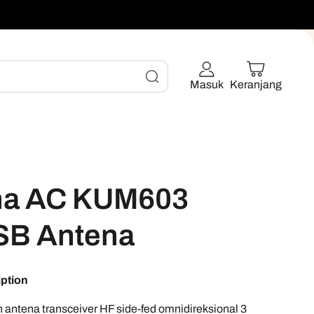
Masuk
Keranjang
na AC KUM603
SB Antena
iption
antena transceiver HF side-fed omnidireksional 3