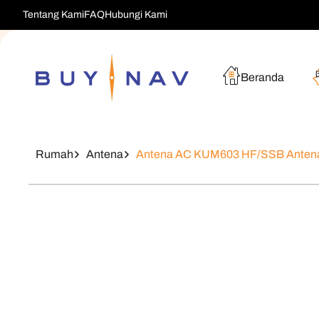
Langsung
Tentang Kami
FAQ
Hubungi Kami
Ke Konten
Beranda
Rumah
Antena
Antena AC KUM603 HF/SSB Anten
Langsung
Ke
Informasi
Produk