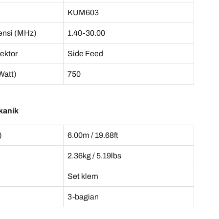
KUM603
ensi (MHz)
1.40-30.00
ektor
Side Feed
Watt)
750
kanik
)
6.00m / 19.68ft
2.36kg / 5.19lbs
Set klem
3-bagian