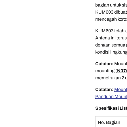
bagian untuk si
KUM603 dibuat
mencegah korosi
KUM603 telah di
Antena ini teru
dengan semua p
kondisi lingkung
Catatan:
Mounti
mounting (
N07
memelrukan 2 un
Catatan:
Mount
Panduan Mount
Spesifikasi List
No. Bagian