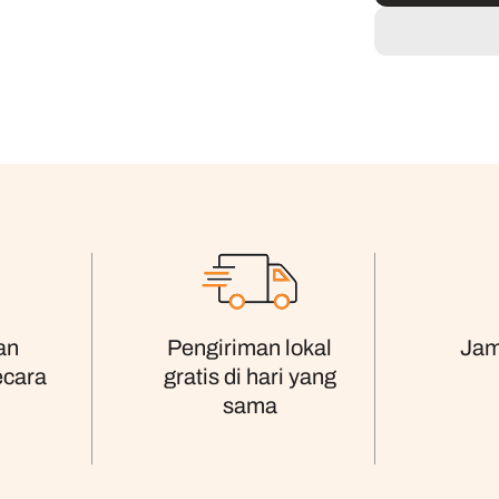
an
Pengiriman lokal
Jam
ecara
gratis di hari yang
sama