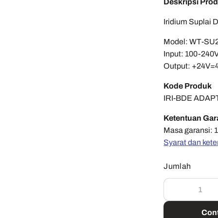
Deskripsi Pro
Iridium Suplai
Model: WT-SU
Input: 100-240
Output: +24V=
Kode Produk
IRI-BDE ADA
Ketentuan Gar
Masa garansi: 1
Syarat dan kete
Jumlah
Cont