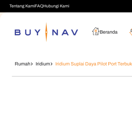
Langsung
Tentang Kami
FAQ
Hubungi Kami
Ke Konten
Beranda
Rumah
Iridium
Iridium Suplai Daya Pilot Port Ter
Langsung
Ke
Informasi
Produk