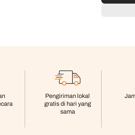
an
Pengiriman lokal
Jam
ecara
gratis di hari yang
sama