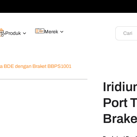
Merek
Produk
Cari
buka BDE dengan Braket BBPS1001
Iridi
Port 
Brak