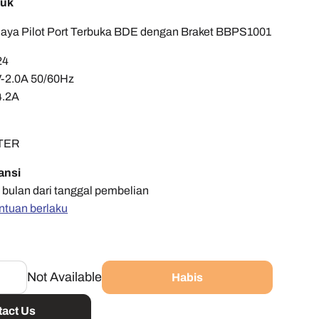
duk
 Daya Pilot Port Terbuka BDE dengan Braket BBPS1001
24
V-2.0A 50/60Hz
4.2A
PTER
ansi
 bulan dari tanggal pembelian
ntuan berlaku
Not Available
Habis
act Us