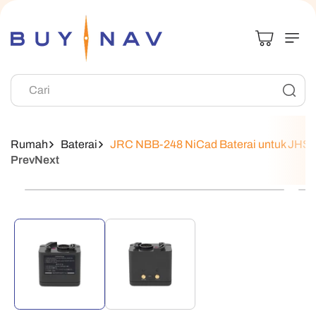
Langsung Ke
Konten
Cari
Rumah
Baterai
JRC NBB-248 NiCad Baterai untuk JHS
Prev
Next
Langsung Ke
Informasi
Produk