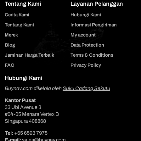
Tentang Kami
Layanan Pelanggan
Cerita Kami
Hubungi Kami
Tentang Kami
Informasi Pengiriman
Merek
My account
Blog
Data Protection
Jaminan Harga Terbaik
Terms & Conditions
FAQ
Privacy Policy
Hubungi Kami
Buynav.com dikelola oleh
Suku Cadang Sekutu
Kantor Pusat
33 Ubi Avenue 3
#04-05 Menara Vertex B
Singapura 408868
Tel:
+65 6593 7975
E-mail:
sales@buynav.com