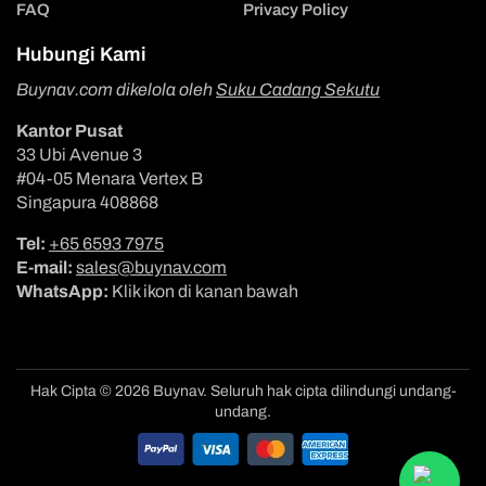
FAQ
Privacy Policy
Hubungi Kami
Buynav.com dikelola oleh
Suku Cadang Sekutu
Kantor Pusat
33 Ubi Avenue 3
#04-05 Menara Vertex B
Singapura 408868
Tel:
+65 6593 7975
E-mail:
sales@buynav.com
WhatsApp:
Klik ikon di kanan bawah
Hak Cipta © 2026 Buynav. Seluruh hak cipta dilindungi undang-
undang.
Metode
pembayaran