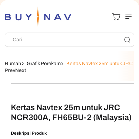
Langsung Ke
Konten
Cari
Rumah
Grafik Perekam
Kertas Navtex 25m untuk JRC 
Prev
Next
Langsung Ke
Informasi
Produk
Kertas Navtex 25m untuk JRC
NCR300A, FH65BU-2 (Malaysia)
Deskripsi Produk