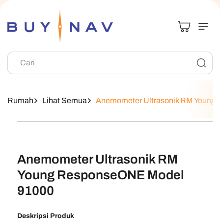
Langsung Ke
Konten
Cari
Rumah
Lihat Semua
Anemometer Ultrasonik RM Young
Langsung Ke
Informasi
Produk
Anemometer Ultrasonik RM
Young ResponseONE Model
91000
Deskripsi Produk