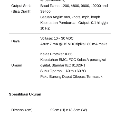
terus-menerus)
Output Serial
Baud Rates: 1200, 4800, 9600, 19200 and
(Bisa Dipilih)
38400
Satuan Angin: m/s, knots, mph, kmph
Kecepatan Pembaruan Output: 0.1 hingga
10 HZ
Voltase: 10 – 30 VDC
Daya
Arus: 7 mA @ 12 VDC tipikal, 80 mA maks
Kelas Proteksi: IP66
Kepatuhan EMC: FCC Kelas A perangkat
Umum
digital, Standar IEC 61326-1
Suhu Operasi: -40 to +60 °C
Paku Burung Dapat Dilepas: Termasuk
Spesifikasi Ukuran
Dimensi (cm)
22cm (H) x 13.5cm (W)